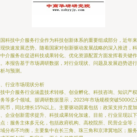
中国科技中介服务行业作为科技创新体系的重要组成部分，近年
呈现快速发展态势。随着国家对创新驱动发展战略的深入推进，
技中介服务在促进科技成果转化、优化资源配置方面发挥着关键
用。本报告基于市场调研数据，对行业现状、问题及发展趋势进
分析与预测。
一、行业市场现状分析
科技中介服务行业涵盖技术转移、创业孵化、科技咨询、知识产
务等多个领域。据调研数据显示，2023年市场规模突破5000亿
人民币，同比增长15%以上。主要驱动因素包括：政策支持力度
大、企业创新需求提升、科技成果转化加速。目前，行业呈现以
特点：服务主体多元化，包括政府机构、高校院所、民营企业等
区域分布不均衡，主要集中在长三角、珠三角和京津冀地区；服