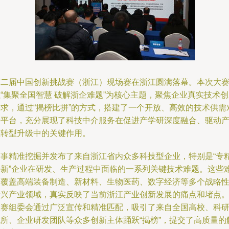
第二届中国创新挑战赛（浙江）现场赛在浙江圆满落幕。本次大
“集聚全国智慧 破解浙企难题”为核心主题，聚焦企业真实技术
需求，通过“揭榜比拼”的方式，搭建了一个开放、高效的技术供需
接平台，充分展现了科技中介服务在促进产学研深度融合、驱动
业转型升级中的关键作用。
赛事精准挖掘并发布了来自浙江省内众多科技型企业，特别是“专
特新”企业在研发、生产过程中面临的一系列关键技术难题。这些
题覆盖高端装备制造、新材料、生物医药、数字经济等多个战略
新兴产业领域，真实反映了当前浙江产业创新发展的痛点和堵点
大赛组委会通过广泛宣传和精准匹配，吸引了来自全国高校、科
院所、企业研发团队等众多创新主体踊跃“揭榜”，提交了高质量的