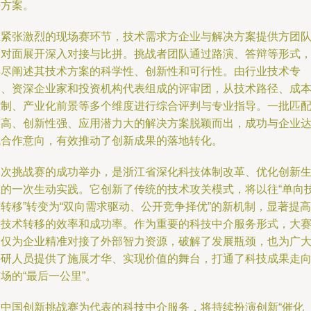
决方案。
在紧张激烈的现场赛环节，技术需求方企业与解决方案提供方团
面对面展开深入对接与比拼。挑战者团队通过路演、答辩等形式
详尽阐述其技术方案的科学性、创新性和可行性。由行业技术专
家、资深企业家和投资机构代表组成的评审团，从技术路径、成
控制、产业化前景等多个维度进行综合评判与专业指导。一批匹
度高、创新性强、应用潜力大的解决方案脱颖而出，成功与企业
成合作意向，有效推动了创新成果的落地转化。
本次挑战赛的成功举办，是浙江省深化科技体制改革、优化创新
态的一次生动实践。它创新了传统的技术攻关模式，将以往“单向
转移”转变为“双向需求驱动、公开竞争择优”的新机制，显著提高
了技术转移的效率和成功率。作为重要的科技中介服务形式，大
不仅为企业精准对接了外部智力资源，破解了发展瓶颈，也为广
科研人员提供了施展才华、实现价值的舞台，打通了科技成果走
场的“最后一公里”。
以中国创新挑战赛为代表的科技中介服务，将持续扮演创新“催化