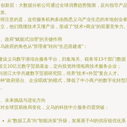
. 创新层：大数据分析公司通过全球消费趋势预测，反向指导产
研发。
值得注意的是，这些服务机构多由熟悉义乌产业生态的本地创业
创立，他们既懂技术又懂产业，形成了“技术+商业”的双重竞争力
、政府“赋能式治理”的关键作用
乌政府的角色从“管理者”转向“生态搭建者”：
 建设义乌数字港综合服务平台，归集海关、税务等13个部门数据
 设立10亿元数字贸易基金，定向投资跨境电商技术服务企业；
 与浙江大学共建数字贸易研究院，培养“技术+外贸”复合人才。
这种“政府搭台、企业唱戏”的模式，降低了中小商户的数字化转型
槛。
五、未来挑战与进化方向
面对全球贸易格局变化，义乌的科技中介服务仍需突破：
从“数据工具”向“智能决策”升级，发展基于AI的供应链优化系