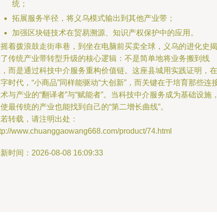
统；
拓展服务半径，将义乌模式输出到其他产业带；
加强区块链技术在贸易溯源、知识产权保护中的应用。
从摇着拨浪鼓走街串巷，到坐在电脑前买卖全球，义乌的进化史
示了传统产业带转型升级的核心逻辑：不是简单地将业务搬到线
上，而是通过科技中介服务重构价值链。这座县城用实践证明，
字时代，“小商品”同样能驱动“大创新”，而关键在于培育那些连
术与产业的“翻译者”与“赋能者”。当科技中介服务成为基础设施
即使最传统的产业也能找到自己的“第二增长曲线”。
如若转载，请注明出处：
ttp://www.chuanggaowang668.com/product/74.html
新时间：2026-08-08 16:09:33