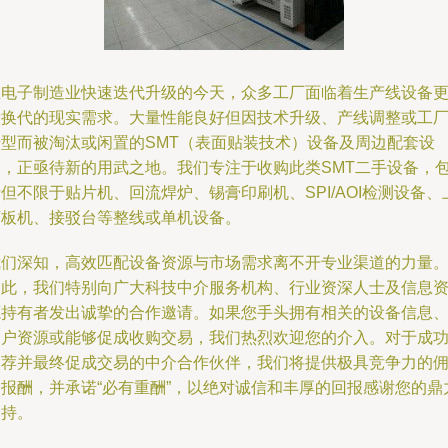
在电子制造业快速迭代升级的今天，众多工厂面临着生产线设备
新换代的现实需求。大量性能良好但因技术升级、产线调整或工
转型而被淘汰或闲置的SMT（表面贴装技术）设备及周边配套设
备，正亟待新的用武之地。我们专注于收购此类SMT二手设备，
但不限于贴片机、回流焊炉、锡膏印刷机、SPI/AOI检测设备、
下板机、接驳台等整线或单机设备。
我们深知，高效匹配设备资源与市场需求离不开专业渠道的力量
因此，我们特别向广大科技中介服务机构、行业资深人士及信息
源持有者发出诚挚的合作邀请。如果您手头拥有相关的设备信息
客户资源或能够促成收购交易，我们热烈欢迎您的介入。对于成
引荐并最终促成交易的中介合作伙伴，我们将提供极具竞争力的
金报酬，并承诺“必有重酬”，以绝对诚信和丰厚的回报感谢您的鼎
支持。