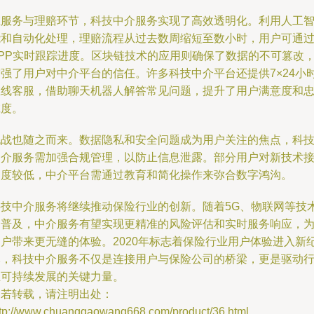
在服务与理赔环节，科技中介服务实现了高效透明化。利用人工
能和自动化处理，理赔流程从过去数周缩短至数小时，用户可通
APP实时跟踪进度。区块链技术的应用则确保了数据的不可篡改
增强了用户对中介平台的信任。许多科技中介平台还提供7×24小
在线客服，借助聊天机器人解答常见问题，提升了用户满意度和
诚度。
挑战也随之而来。数据隐私和安全问题成为用户关注的焦点，科
中介服务需加强合规管理，以防止信息泄露。部分用户对新技术
受度较低，中介平台需通过教育和简化操作来弥合数字鸿沟。
科技中介服务将继续推动保险行业的创新。随着5G、物联网等技
的普及，中介服务有望实现更精准的风险评估和实时服务响应，
用户带来更无缝的体验。2020年标志着保险行业用户体验进入新
元，科技中介服务不仅是连接用户与保险公司的桥梁，更是驱动
业可持续发展的关键力量。
如若转载，请注明出处：
ttp://www.chuanggaowang668.com/product/36.html