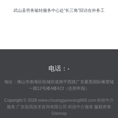
武山县劳务输转服务中心赴“长三角”回访在外务工
人员，深化科技中介服务助力就业新路径
电话：-
地址：佛山市南海区桂城街道南平西路广东夏西国际橡塑城
一期12号楼4楼423（住所申报）
Copyright © 2026
www.chuanggaowang668.com
科技中介
服务
广东创高技术咨询有限公司
科技中介服务
版权所有
Sitemap